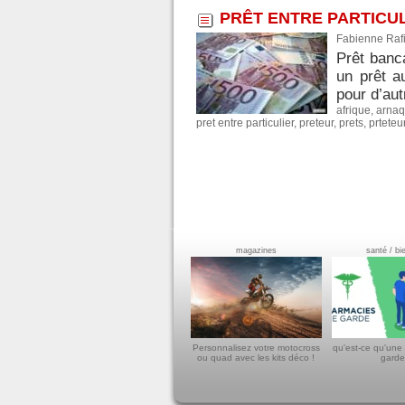
PRÊT ENTRE PARTICU
Fabienne Rafi
Prêt banca
un prêt a
pour d’aut
afrique
,
arna
pret entre particulier
,
preteur
,
prets
,
prteteu
magazines
santé / bi
Personnalisez votre motocross
qu'est-ce qu'une
ou quad avec les kits déco !
garde