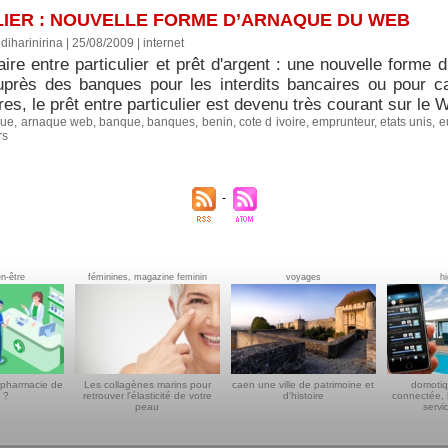
LIER : NOUVELLE FORME D’ARNAQUE DU WEB
diharinirina | 25/08/2009
|
internet
ire entre particulier et prêt d'argent : une nouvelle forme d’
uprès des banques pour les interdits bancaires ou pour 
res, le prêt entre particulier est devenu très courant sur le 
que
,
arnaque web
,
banque
,
banques
,
benin
,
cote d ivoire
,
emprunteur
,
etats unis
,
e
rs
en-être
féminines, magazine feminin
voyages
h
 pharmacie de
Les collagènes marins pour
caen une ville de patrimoine et
domotiq
 ?
retrouver l'élasticité de votre
d'histoire
connectée, 
peau
servi