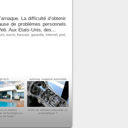
arnaque. La difficulté d’obtenir
cause de problèmes personnels
Web. Aux Etats-Unis, des...
uro
,
euros
,
francais
,
garantie
,
internet
,
pret
,
igh-tech
automag, magazine automobile
ue et maison
boîte de vitesses manuelle ou
la technologie au
automatique ?
ce du foyer