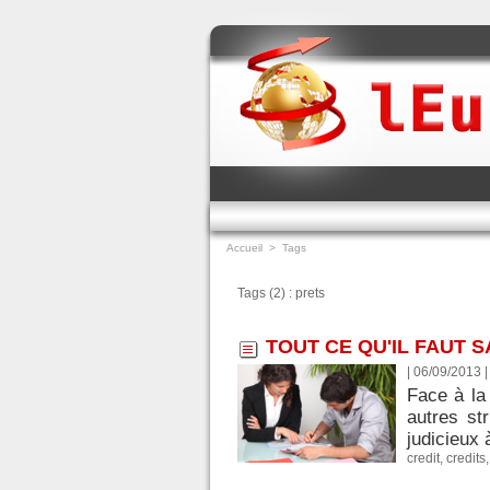
Accueil
>
Tags
Tags (2) : prets
TOUT CE QU'IL FAUT 
| 06/09/2013
Face à la
autres st
judicieux 
credit
,
credits