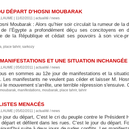
DU DÉPART D’HOSNI MOUBARAK
LLAUME | 11/02/2011
|
actualité / news
sni Moubarak : Alors qu’hier soir circulait la rumeur de la
 de l’Égypte a profondément déçu ses concitoyens en di
e de la République et cédait ses pouvoirs à son vice-p
a
,
place tahrir
,
sarkozy
 MANIFESTATIONS ET UNE SITUATION INCHANGÉE
LLAUME | 05/02/2011
|
actualité / news
ous en sommes au 12e jour de manifestations et la situatio
. Les manifestants ne veulent pas céder et laisser M. Hosn
i le mouvement s'arrête, une terrible répression s'ensuive. C'
 moubarak
,
manifestations
,
moubarak
,
place tahrir
,
tahrir
LISTES MENACÉS
LLAUME | 05/02/2011
|
actualité / news
e jour du départ, C’est le cri du peuple contre le Présiden
 départ et défilent dans les rues. C’est le jour du départ. 
jourd’hui suite à deux jours de rudes conflits. Les manifestan