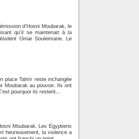
 démission d’Hosni Moubarak, le
sant qu’il se maintenait à la
résident Omar Souleimane. Le
n place Tahrir reste inchangée
i Moubarak au pouvoir. Ils ont
est pourquoi ils restent...
t Hosni Moubarak. Les Égyptiens
Fort heureusement, la violence a
ts ont franchi un point...