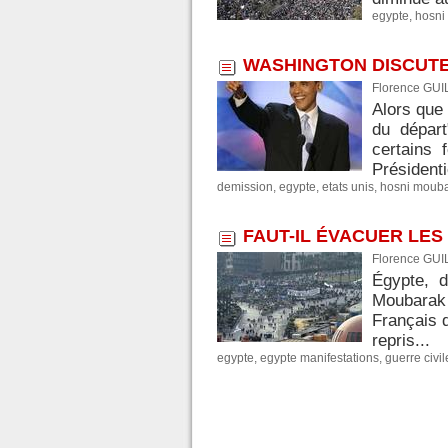
egypte
,
hosni
WASHINGTON DISCUTE
Florence GUI
Alors que
du départ
certains 
Présidentie
demission
,
egypte
,
etats unis
,
hosni moub
FAUT-IL ÉVACUER LES
Florence GUI
Égypte, d
Moubarak 
Français 
repris...
egypte
,
egypte manifestations
,
guerre civil