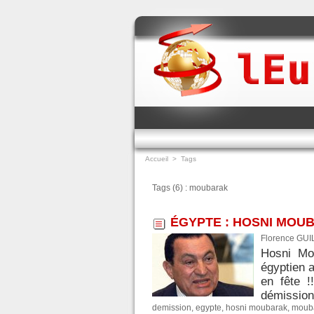
Accueil
>
Tags
Tags (6) : moubarak
ÉGYPTE : HOSNI MOU
Florence GUI
Hosni Mo
égyptien a
en fête !
démission
demission
,
egypte
,
hosni moubarak
,
moub