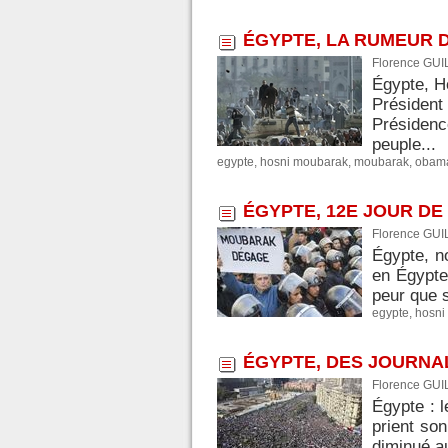
ÉGYPTE, LA RUMEUR 
Florence GUI
Égypte, Ho
Président
Présidenc
peuple...
egypte
,
hosni moubarak
,
moubarak
,
obam
ÉGYPTE, 12E JOUR DE
Florence GUI
Égypte, n
en Égypte
peur que s
egypte
,
hosni
ÉGYPTE, DES JOURNA
Florence GUI
Égypte : l
prient son
diminué au