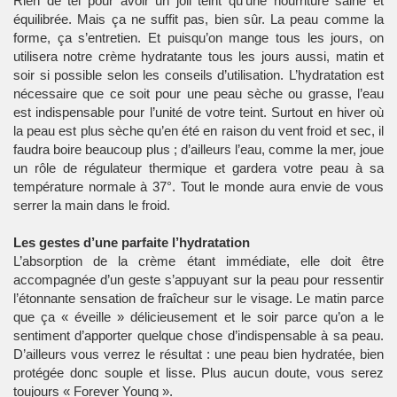
Rien de tel pour avoir un joli teint qu’une nourriture saine et
équilibrée. Mais ça ne suffit pas, bien sûr. La peau comme la
forme, ça s’entretien. Et puisqu’on mange tous les jours, on
utilisera notre crème hydratante tous les jours aussi, matin et
soir si possible selon les conseils d’utilisation. L’hydratation est
nécessaire que ce soit pour une peau sèche ou grasse, l’eau
est indispensable pour l’unité de votre teint. Surtout en hiver où
la peau est plus sèche qu’en été en raison du vent froid et sec, il
faudra boire beaucoup plus ; d’ailleurs l’eau, comme la mer, joue
un rôle de régulateur thermique et gardera votre peau à sa
température normale à 37°. Tout le monde aura envie de vous
serrer la main dans le froid.
Les gestes d’une parfaite l’hydratation
L’absorption de la crème étant immédiate, elle doit être
accompagnée d’un geste s’appuyant sur la peau pour ressentir
l’étonnante sensation de fraîcheur sur le visage. Le matin parce
que ça « éveille » délicieusement et le soir parce qu’on a le
sentiment d’apporter quelque chose d’indispensable à sa peau.
D’ailleurs vous verrez le résultat : une peau bien hydratée, bien
protégée donc souple et lisse. Plus aucun doute, vous serez
toujours « Forever Young ».