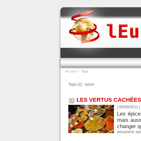
Accueil
>
Tags
Tags (2) : epice
LES VERTUS CACHÉES
| 06/09/2011
|
Les épice
mais aussi
changer qu
alicament
,
ep