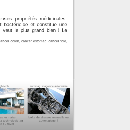
uses propriétés médicinales.
t bactéricide et constitue une
s veut le plus grand bien ! Le
cancer colon
,
cancer estomac
,
cancer foie
,
igh-tech
automag, magazine automobile
ue et maison
boîte de vitesses manuelle ou
la technologie au
automatique ?
ce du foyer