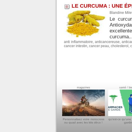
LE CURCUMA : UNE É
Blandine Mile
Le curcum
Antioxyda
excellent
curcuma..
anti inflammatoire
,
anticancereuse
,
antic
cancer intestin
,
cancer peau
,
cholesterol
,
magazines
santé / bi
Personnalisez votre motocross
qu'est-ce qu'une
ou quad avec les kits déco !
garde