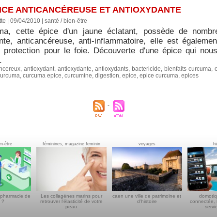
PICE ANTICANCÉREUSE ET ANTIOXYDANTE
tte | 09/04/2010
|
santé / bien-être
a, cette épice d'un jaune éclatant, possède de nombre
nte, anticancéreuse, anti-inflammatoire, elle est égalemen
e protection pour le foie. Découverte d'une épice qui nou
.
ancereux
,
antioxydant
,
antioxydante
,
antioxydants
,
bactericide
,
bienfaits curcuma
,
curcuma
,
curcuma epice
,
curcumine
,
digestion
,
epice
,
epice curcuma
,
epices
en-être
féminines, magazine feminin
voyages
h
 pharmacie de
Les collagènes marins pour
caen une ville de patrimoine et
domotiq
 ?
retrouver l'élasticité de votre
d'histoire
connectée, 
peau
servi