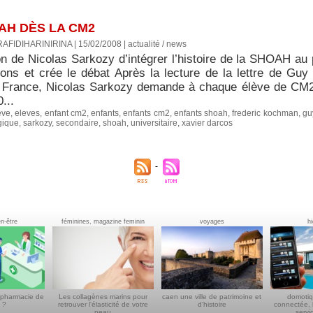
OAH DÈS LA CM2
RAFIDIHARINIRINA | 15/02/2008
|
actualité / news
on de Nicolas Sarkozy d’intégrer l’histoire de la SHOAH 
ions et crée le débat Après la lecture de la lettre de G
 France, Nicolas Sarkozy demande à chaque élève de CM2
...
eve
,
eleves
,
enfant cm2
,
enfants
,
enfants cm2
,
enfants shoah
,
frederic kochman
,
gu
gique
,
sarkozy
,
secondaire
,
shoah
,
universitaire
,
xavier darcos
en-être
féminines, magazine feminin
voyages
h
 pharmacie de
Les collagènes marins pour
caen une ville de patrimoine et
domotiq
 ?
retrouver l'élasticité de votre
d'histoire
connectée, 
peau
servi