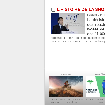
L’HISTOIRE DE LA SH
Fabienne M. 
La décisi
des réact
lycées de
des 11 000
adolescents
,
cm2
,
education nationale
,
el
preadolescents
,
primaire
,
risque psycholo
magazines
santé / bi
Personnalisez votre motocross
qu'est-ce qu'une
ou quad avec les kits déco !
garde