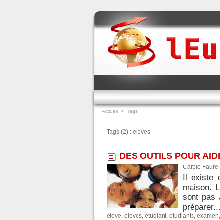
Accueil
>
Tags
Tags (2) : eleves
DES OUTILS POUR AID
Carole Faure 
Il existe
maison. L
sont pas 
préparer..
eleve
,
eleves
,
etudiant
,
etudiants
,
examen