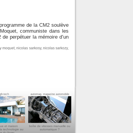
au programme de la CM2 soulève
uy Moquet, communiste dans les
 de perpétuer la mémoire d’un
y moquet
,
nicolas sarkosy
,
nicolas sarkozy
,
igh-tech
automag, magazine automobile
ue et maison
boîte de vitesses manuelle ou
la technologie au
automatique ?
ce du foyer