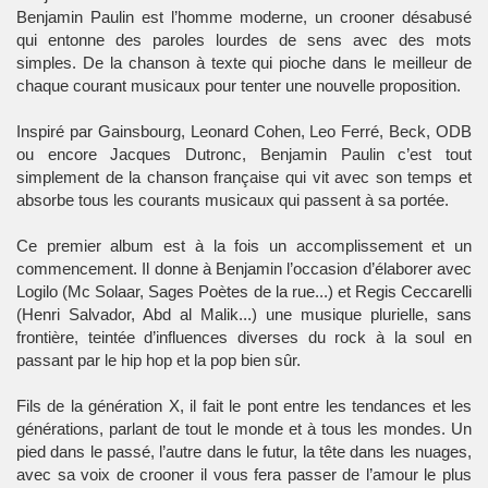
Benjamin Paulin
est l’homme moderne, un
crooner
désabusé
qui entonne des paroles lourdes de sens avec des mots
simples. De la
chanson
à texte qui pioche dans le meilleur de
chaque courant musicaux pour tenter une nouvelle proposition.
Inspiré par
Gainsbourg
, Leonard Cohen, Leo Ferré, Beck, ODB
ou encore Jacques Dutronc,
Benjamin Paulin
c’est tout
simplement de la chanson française qui vit avec son temps et
absorbe tous les courants musicaux qui passent à sa portée.
Ce premier
album
est à la fois un accomplissement et un
commencement. Il donne à Benjamin l’occasion d’élaborer avec
Logilo (Mc Solaar, Sages Poètes de la rue...) et Regis Ceccarelli
(Henri Salvador, Abd al Malik...) une musique plurielle, sans
frontière, teintée d’influences diverses du
rock
à la soul en
passant par le
hip hop
et la
pop
bien sûr.
Fils de la génération X, il fait le pont entre les tendances et les
générations, parlant de tout le monde et à tous les mondes. Un
pied dans le passé, l’autre dans le futur, la tête dans les nuages,
avec sa voix de crooner il vous fera passer de l’amour le plus