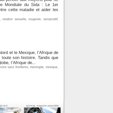
ée Mondiale du Sida : Le 1er
tre cette maladie et aider les
a
,
relation sexuelle
,
rougeole
,
seropositif
,
Nord et le Mexique, l’Afrique de
 toute son histoire. Tandis que
obe, l’Afrique de...
cins sans frontieres
,
meningite
,
mexique
,
igh-tech
automag, magazine automobile