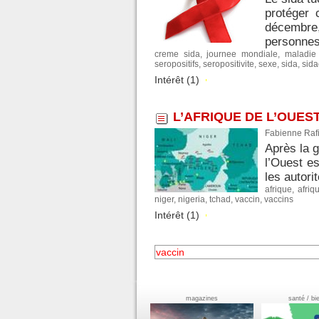
protéger 
décembre,
personnes
creme sida
,
journee mondiale
,
maladie
seropositifs
,
seropositivite
,
sexe
,
sida
,
sida
Intérêt (1)
L’AFRIQUE DE L’OUES
Fabienne Rafi
Après la g
l’Ouest e
les autori
afrique
,
afriq
niger
,
nigeria
,
tchad
,
vaccin
,
vaccins
Intérêt (1)
magazines
santé / bi