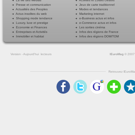
La vie des Médias
Activités et Loisirs créatifs
Presse et communication
Jeux de carte traditionnel
Actualités des Peoples
Modes et tendances
Actus insolites du web
Marketing internet
Shopping mode tendance
e-Business actus et infos
Luxury, luxe et prestige
e-Commerce actus et infos
Economie et Finances
Les sorties cinéma
Entreprises et Activités
Infos des régions de France
Immobilier et habitat
Infos des régions DOM/TOM
Version
- Aujourd'hui
lecteurs
lEuroMag
© 2007
Retrouvez lEuroMa