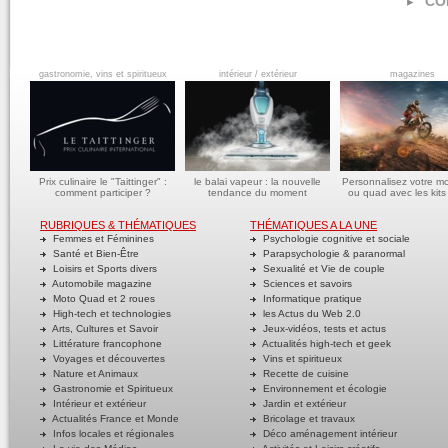
COMME
gastronomie, vins et spiritueux
intérieur / extérieur
magazines
Prix culinaire le "Taittinger" :
le balai vapeur : la nouvelle
Personnalisez votre m
comment participer ?
tendance du moment
ou quad avec les kits
RUBRIQUES & THÉMATIQUES
THÉMATIQUES A LA UNE
Femmes et Féminines
Psychologie cognitive et sociale
Santé et Bien-Être
Parapsychologie & paranormal
Loisirs et Sports divers
Sexualité et Vie de couple
Automobile magazine
Sciences et savoirs
Moto Quad et 2 roues
Informatique pratique
High-tech et technologies
les Actus du Web 2.0
Arts, Cultures et Savoir
Jeux-vidéos, tests et actus
Littérature francophone
Actualités high-tech et geek
Voyages et découvertes
Vins et spiritueux
Nature et Animaux
Recette de cuisine
Gastronomie et Spiritueux
Environnement et écologie
Intérieur et extérieur
Jardin et extérieur
Actualités France et Monde
Bricolage et travaux
Infos locales et régionales
Déco aménagement intérieur